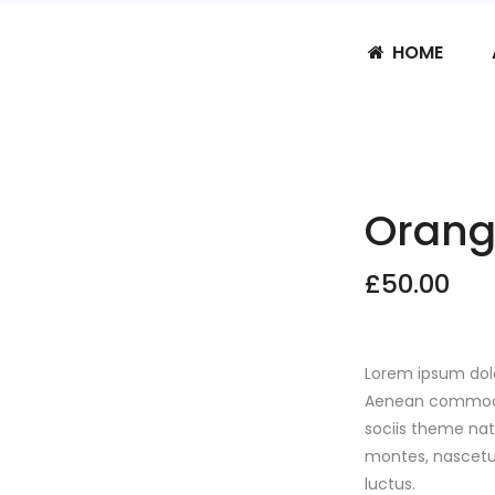
HOME
Orang
£
50.00
Lorem ipsum dolo
Aenean commodo
sociis theme nat
montes, nascetur
luctus.