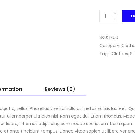
Quantity
a
SKU:
1200
Category:
Cloth
Tags:
Clothes
,
St
formation
Reviews (0)
eugiat a, tellus. Phasellus viverra nulla ut metus varius laoreet.
bitur ullamcorper ultricies nisi. Nam eget dui. Etiam rhoncus. Ma
ibero, sit amet adipiscing sem neque sed ipsum. Nam quam nun
io et ante tincidunt tempus. Donec vitae sapien ut libero venena