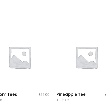
add to
add to
om Tees
Pineapple Tee
£
55.00
cart
cart
es
T-Shirts