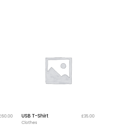
add to
USB T-Shirt
£
60.00
£
35.00
cart
Clothes