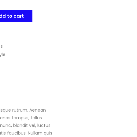
dd to cart
es
yle
 Quisque rutrum. Aenean
ecenas tempus, tellus
c, blandit vel, luctus
tis faucibus. Nullam quis