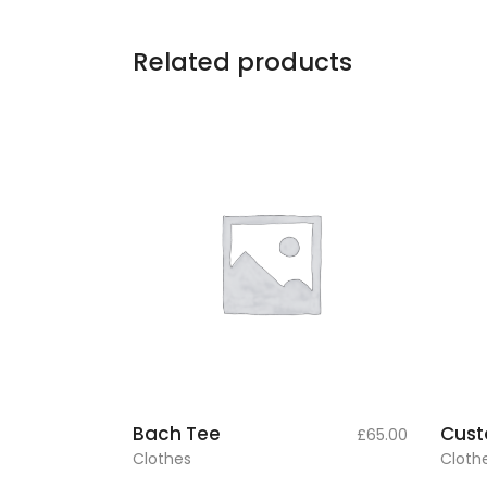
Related products
add to
Bach Tee
Cust
£
65.00
cart
Clothes
Cloth